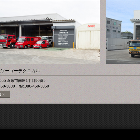
ソーゴーテクニカル
社
8055 倉敷市南畝1丁目90番9
-450-3030 fax.086-450-3060
セス