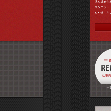
準を課せら
マンエラー
をやる、と
一