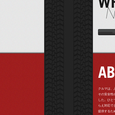
クルマは、
その安全性
した。ひと
らえ対応で
提供するた